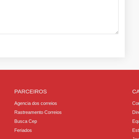
PARCEIROS
C
Agencia dos correios
Con
Rastreamento Correios
Dir
Busca Cep
Equ
Feriados
Est