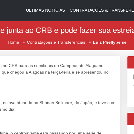
ÚLTIMAS NOTÍCIAS
CONTRATAÇÕES & TRANSFERÊ
se junta ao CRB e pode fazer sua estrei
Home
Contratações e Transferências
Luiz Phellype se
es no CRB para as semifinais do Campeonato Alagoano.
, que chegou a Alagoas na terça-feira e se apresentou no
ra, estava atuando no Shonan Bellmare, do Japão, e teve sua
smo dia.
lube, o centroavante está passando por uma série de