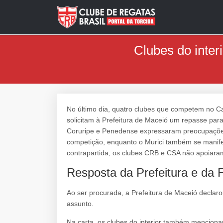
Clubes do inter
No último dia, quatro clubes que competem no C
solicitam à Prefeitura de Maceió um repasse par
Coruripe e Penedense expressaram preocupações
competição, enquanto o Murici também se manife
contrapartida, os clubes CRB e CSA não apoiaram
Resposta da Prefeitura e da
Ao ser procurada, a Prefeitura de Maceió declaro
assunto.
Na carta, os clubes do interior também mencion