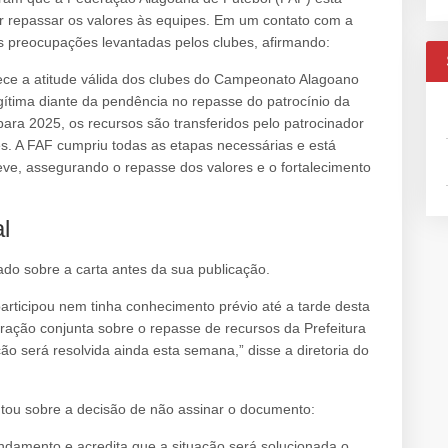
r repassar os valores às equipes. Em um contato com a
s preocupações levantadas pelos clubes, afirmando:
ce a atitude válida dos clubes do Campeonato Alagoano
gítima diante da pendência no repasse do patrocínio da
ara 2025, os recursos são transferidos pelo patrocinador
pes. A FAF cumpriu todas as etapas necessárias e está
eve, assegurando o repasse dos valores e o fortalecimento
l
ado sobre a carta antes da sua publicação.
rticipou nem tinha conhecimento prévio até a tarde desta
ação conjunta sobre o repasse de recursos da Prefeitura
o será resolvida ainda esta semana,” disse a diretoria do
ntou sobre a decisão de não assinar o documento:
ndamento e acredita que a situação será solucionada o