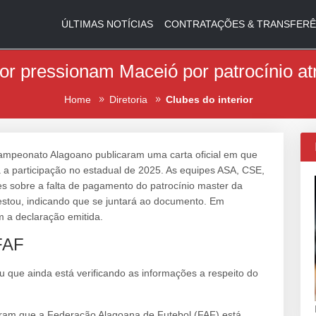
ÚLTIMAS NOTÍCIAS
CONTRATAÇÕES & TRANSFERÊ
ior pressionam Maceió por patrocínio 
Home
Diretoria
Clubes do interior
ampeonato Alagoano publicaram uma carta oficial em que
a a participação no estadual de 2025. As equipes ASA, CSE,
 sobre a falta de pagamento do patrocínio master da
stou, indicando que se juntará ao documento. Em
 a declaração emitida.
 FAF
u que ainda está verificando as informações a respeito do
aram que a Federação Alagoana de Futebol (FAF) está