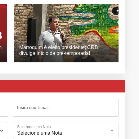
m
Marroquim é eleito presidente; CRB
divulga início da pré-temporada!
Insira seu Email
Selecione uma Nota