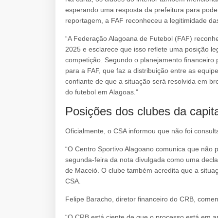
esperando uma resposta da prefeitura para pode
reportagem, a FAF reconheceu a legitimidade da
“A Federação Alagoana de Futebol (FAF) reconhe
2025 e esclarece que isso reflete uma posição le
competição. Segundo o planejamento financeiro p
para a FAF, que faz a distribuição entre as equi
confiante de que a situação será resolvida em br
do futebol em Alagoas.”
Posições dos clubes da capita
Oficialmente, o CSA informou que não foi consult
“O Centro Sportivo Alagoano comunica que não pa
segunda-feira da nota divulgada como uma declar
de Maceió. O clube também acredita que a situaçã
CSA.
Felipe Baracho, diretor financeiro do CRB, come
“O CRB está ciente de que o processo está em a