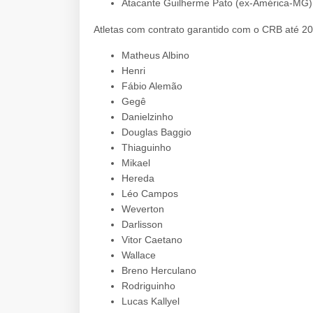
Atacante Guilherme Pato (ex-América-MG)
Atletas com contrato garantido com o CRB até 20
Matheus Albino
Henri
Fábio Alemão
Gegê
Danielzinho
Douglas Baggio
Thiaguinho
Mikael
Hereda
Léo Campos
Weverton
Darlisson
Vitor Caetano
Wallace
Breno Herculano
Rodriguinho
Lucas Kallyel