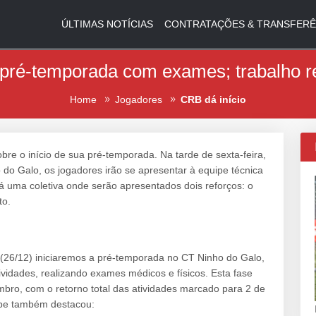
ÚLTIMAS NOTÍCIAS
CONTRATAÇÕES & TRANSFERÊ
 pré-temporada com exames; trabalho r
Home
Jogadores
CRB dá início
bre o início de sua pré-temporada. Na tarde de sexta-feira,
o Galo, os jogadores irão se apresentar à equipe técnica
 uma coletiva onde serão apresentados dois reforços: o
to.
 (26/12) iniciaremos a pré-temporada no CT Ninho do Galo,
ividades, realizando exames médicos e físicos. Esta fase
mbro, com o retorno total das atividades marcado para 2 de
ube também destacou: