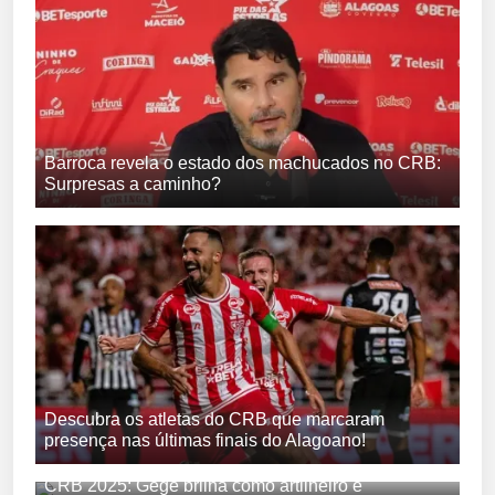
Barroca revela o estado dos machucados no CRB:
Surpresas a caminho?
Descubra os atletas do CRB que marcaram
presença nas últimas finais do Alagoano!
CRB 2025: Gege brilha como artilheiro e