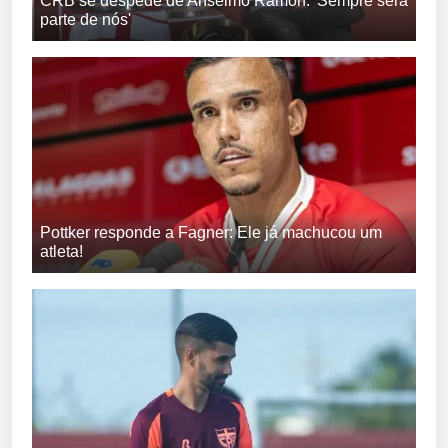
CRB se despede de Anselmo Ramon: 'Sempre será
parte de nós'
Pottker responde a Fagner: Ele já machucou um
atleta!