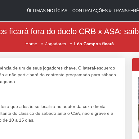
ÚLTIMAS NOTÍCIAS
CONTRATAÇÕES & TRANSFERÊ
 ficará fora do duelo CRB x ASA: saib
Home
Jogadores
Léo Campos ficará
ência de um de seus jogadores chave. O lateral-esquerdo
são e não participará do confronto programado para sábado
lagoano.
eira que a lesão se localiza no adutor da coxa direita.
ltante do clássico de sábado ante o CSA, não é grave e a
 de 10 a 15 dias.