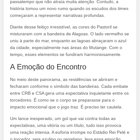
passatempo que não atraía muita atenção. Contudo, a
história tomou um novo rumo quando os escudos dos times
começaram a representar narrativas profundas.
Diante desse feitiço irresistível, as cores do Pastoril se
misturaram com a bandeira de Alagoas. O lado vermelho se
uniu à parte do mar, enquanto as lagoas abraçaram o azul
da cidade, especialmente nas áreas do Mutange. Com o
tempo, esses elementos se fundiram harmoniosamente.
A Emoção do Encontro
No meio deste panorama, as residências se abriram e
fecharam conforme o símbolo das bandeiras. Cada embate
entre CRB e CSA gera uma expectativa inquietante entre os
torcedores. É como se o corpo se preparasse para o
impacto emocional que o jogo traz. É preciso ter cautela.
Um lance inesperado, um gol que vai contra todas as
expectativas, uma vitória ou um título, tudo isso provoca
uma reação intensa. A euforia irrompe no Estádio Rei Pelé e
o torcedor, seja azulino ou regatiano, leva essa emoção