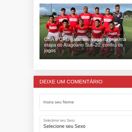
CSA e CRB garantem vaga na próxima
etapa do Alagoano Sub-20; confira os
jogos
DEIXE UM COMENTÁRIO
Insira seu Nome
Selecione seu Sexo