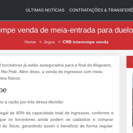
ÚLTIMAS NOTÍCIAS
CONTRATAÇÕES & TRANSFERÊ
ompe venda de meia-entrada para duel
Home
Jogos
CRB interrompe venda
l torcedores já estão assegurados para a final do Alagoano,
 Rei Pelé. Além disso, a venda de ingressos com meia-
tos físicos.
be
ceu a razão por trás dessa decisão:
 legal de 40% da capacidade total de ingressos, conforme a
ar que os torcedores ainda podem se cadastrar e comprar
 do Sócio, garantindo assim o benefício de forma regular.