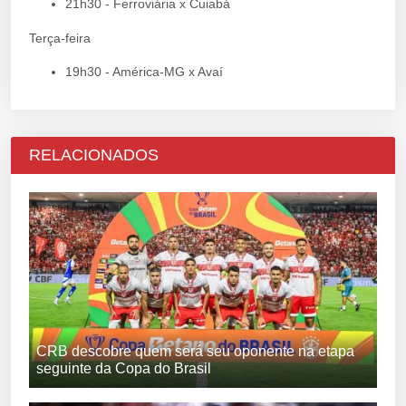
21h30 - Ferroviária x Cuiabá
Terça-feira
19h30 - América-MG x Avaí
RELACIONADOS
CRB descobre quem será seu oponente na etapa
seguinte da Copa do Brasil