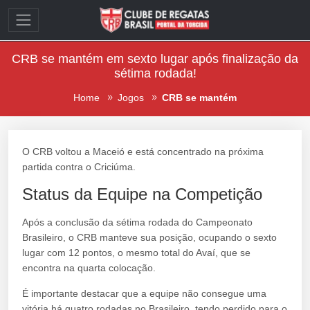
CRB se mantém em sexto lugar após finalização da
sétima rodada!
Home
Jogos
CRB se mantém
O CRB voltou a Maceió e está concentrado na próxima
partida contra o Criciúma.
Status da Equipe na Competição
Após a conclusão da sétima rodada do Campeonato
Brasileiro, o CRB manteve sua posição, ocupando o sexto
lugar com 12 pontos, o mesmo total do Avaí, que se
encontra na quarta colocação.
É importante destacar que a equipe não consegue uma
vitória há quatro rodadas no Brasileiro, tendo perdido para o