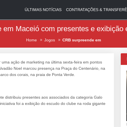
ÚLTIMAS NOTÍCIAS
CONTRATAÇÕES & TRANSFERÊ
 em Maceió com presentes e exibição e
Home
Jogos
CRB surpreende em
ar uma ação de marketing na última sexta-feira em pontos
Malvadão Noel marcou presença na Praça do Centenário, na
arco dos corais, na praia de Ponta Verde.
te distribuiu presentes aos associados da categoria Galo
ciativa foi a exibição do escudo do clube na roda gigante