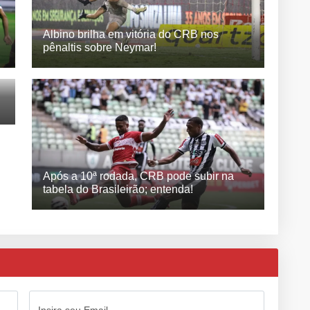
Albino brilha em vitória do CRB nos
pênaltis sobre Neymar!
Após a 10ª rodada, CRB pode subir na
tabela do Brasileirão; entenda!
Insira seu Email