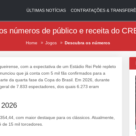
ÚLTIMAS NOTÍCIAS
CONTRATAÇÕES & TRANSFERÊ
os números de público e receita do CR
Home
Jogos
Descubra os números
ueirense, com a expectativa de um Estádio Rei Pelé repleto
anunciou que já conta com 5 mil fãs confirmados para a
 parte da quarta fase da Copa do Brasil. Em 2026, durante
geral de 7.833 espectadores, dos quais 6.273 eram
 2026
354,44, com maior destaque para os clássicos. Atualmente,
é de 15 mil torcedores.