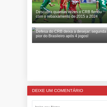
Descubra quantas vezes o CRB flertou
com o rebaixamento de 2015 a 2024
Defesa do CRB deixa a desejar: segunda
pior do Brasileiro após 4 jogos!
DEIXE UM COMENTÁRIO
Insira seu Nome