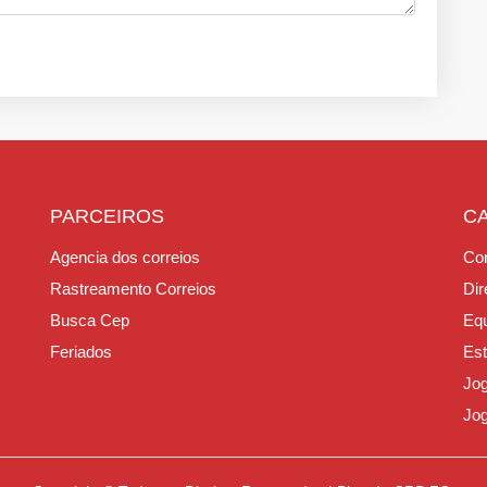
PARCEIROS
C
Agencia dos correios
Con
Rastreamento Correios
Dir
Busca Cep
Equ
Feriados
Est
Jo
Jo