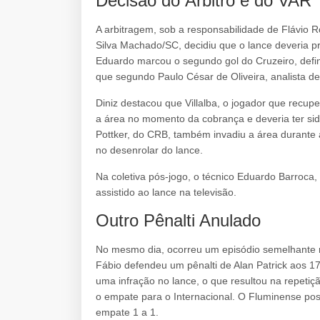
Decisão do Árbitro e do VAR
A arbitragem, sob a responsabilidade de Flávio 
Silva Machado/SC, decidiu que o lance deveria p
Eduardo marcou o segundo gol do Cruzeiro, defin
que segundo Paulo César de Oliveira, analista de
Diniz destacou que Villalba, o jogador que recupe
a área no momento da cobrança e deveria ter si
Pottker, do CRB, também invadiu a área durante 
no desenrolar do lance.
Na coletiva pós-jogo, o técnico Eduardo Barroca
assistido ao lance na televisão.
Outro Pênalti Anulado
No mesmo dia, ocorreu um episódio semelhante no
Fábio defendeu um pênalti de Alan Patrick aos 1
uma infração no lance, o que resultou na repetiç
o empate para o Internacional. O Fluminense pos
empate 1 a 1.