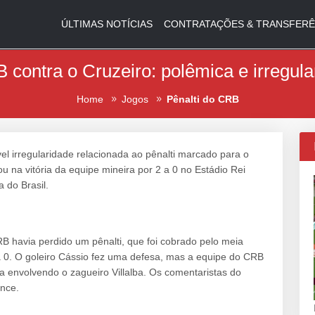
ÚLTIMAS NOTÍCIAS
CONTRATAÇÕES & TRANSFERÊ
 contra o Cruzeiro: polêmica e irregula
Home
Jogos
Pênalti do CRB
l irregularidade relacionada ao pênalti marcado para o
u na vitória da equipe mineira por 2 a 0 no Estádio Rei
 do Brasil.
 havia perdido um pênalti, que foi cobrado pelo meia
a 0. O goleiro Cássio fez uma defesa, mas a equipe do CRB
 envolvendo o zagueiro Villalba. Os comentaristas do
nce.