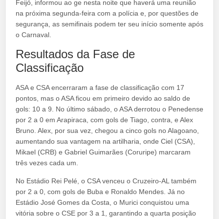
Feijó, informou ao ge nesta noite que haverá uma reunião
na próxima segunda-feira com a polícia e, por questões de
segurança, as semifinais podem ter seu início somente após
o Carnaval.
Resultados da Fase de
Classificação
ASA e CSA encerraram a fase de classificação com 17
pontos, mas o ASA ficou em primeiro devido ao saldo de
gols: 10 a 9. No último sábado, o ASA derrotou o Penedense
por 2 a 0 em Arapiraca, com gols de Tiago, contra, e Alex
Bruno. Alex, por sua vez, chegou a cinco gols no Alagoano,
aumentando sua vantagem na artilharia, onde Ciel (CSA),
Mikael (CRB) e Gabriel Guimarães (Coruripe) marcaram
três vezes cada um.
No Estádio Rei Pelé, o CSA venceu o Cruzeiro-AL também
por 2 a 0, com gols de Buba e Ronaldo Mendes. Já no
Estádio José Gomes da Costa, o Murici conquistou uma
vitória sobre o CSE por 3 a 1, garantindo a quarta posição