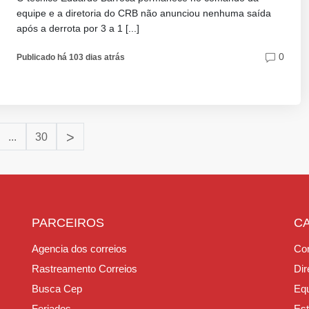
equipe e a diretoria do CRB não anunciou nenhuma saída
após a derrota por 3 a 1 [...]
0
Publicado há 103 dias atrás
>
...
30
PARCEIROS
C
Agencia dos correios
Con
Rastreamento Correios
Dir
Busca Cep
Equ
Feriados
Est