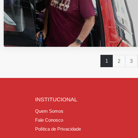
1
2
3
INSTITUCIONAL
Quem Somos
Fale Conosco
Política de Privacidade