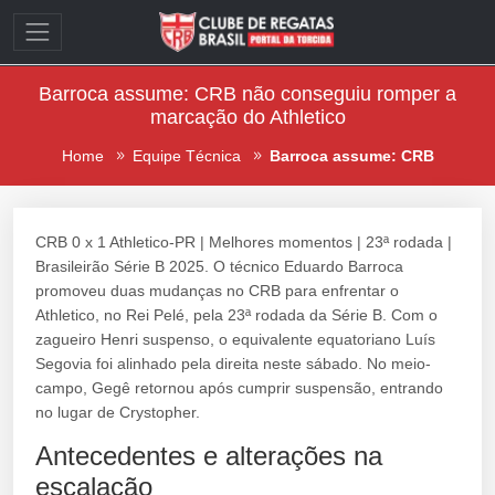
Barroca assume: CRB não conseguiu romper a
marcação do Athletico
Home
Equipe Técnica
Barroca assume: CRB
CRB 0 x 1 Athletico-PR | Melhores momentos | 23ª rodada |
Brasileirão Série B 2025. O técnico Eduardo Barroca
promoveu duas mudanças no CRB para enfrentar o
Athletico, no Rei Pelé, pela 23ª rodada da Série B. Com o
zagueiro Henri suspenso, o equivalente equatoriano Luís
Segovia foi alinhado pela direita neste sábado. No meio-
campo, Gegê retornou após cumprir suspensão, entrando
no lugar de Crystopher.
Antecedentes e alterações na
escalação