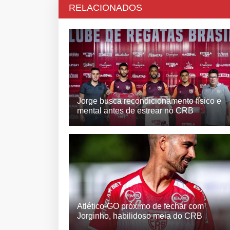
RELACIONADOS
Jorge busca recondicionamento físico e
mental antes de estrear no CRB
Atlético-GO próximo de fechar com
Jorginho, habilidoso meia do CRB