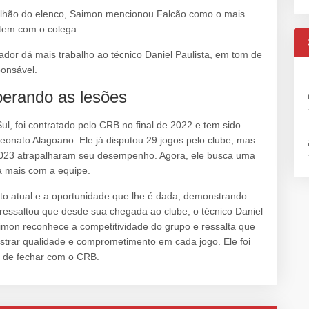
alhão do elenco, Saimon mencionou Falcão como o mais
 tem com o colega.
gador dá mais trabalho ao técnico Daniel Paulista, em tom de
ponsável.
erando as lesões
l, foi contratado pelo CRB no final de 2022 e tem sido
eonato Alagoano. Ele já disputou 29 jogos pelo clube, mas
 2023 atrapalharam seu desempenho. Agora, ele busca uma
a mais com a equipe.
to atual e a oportunidade que lhe é dada, demonstrando
 ressaltou que desde sua chegada ao clube, o técnico Daniel
aimon reconhece a competitividade do grupo e ressalta que
strar qualidade e comprometimento em cada jogo. Ele foi
s de fechar com o CRB.