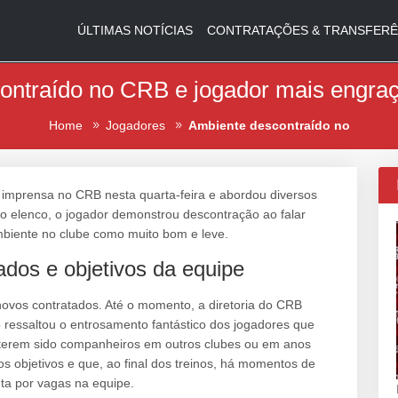
ÚLTIMAS NOTÍCIAS
CONTRATAÇÕES & TRANSFERÊ
ontraído no CRB e jogador mais engraç
Home
Jogadores
Ambiente descontraído no
 imprensa no CRB nesta quarta-feira e abordou diversos
o elenco, o jogador demonstrou descontração ao falar
biente no clube como muito bom e leve.
dos e objetivos da equipe
vos contratados. Até o momento, a diretoria do CRB
 ressaltou o entrosamento fantástico dos jogadores que
á terem sido companheiros em outros clubes ou em anos
s objetivos e que, ao final dos treinos, há momentos de
ta por vagas na equipe.