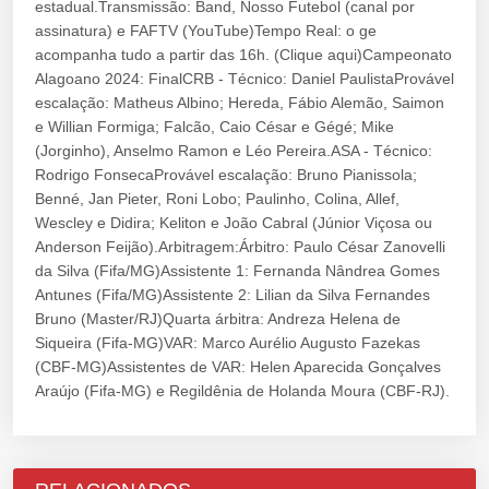
estadual.Transmissão: Band, Nosso Futebol (canal por
assinatura) e FAFTV (YouTube)Tempo Real: o ge
acompanha tudo a partir das 16h. (Clique aqui)Campeonato
Alagoano 2024: FinalCRB - Técnico: Daniel PaulistaProvável
escalação: Matheus Albino; Hereda, Fábio Alemão, Saimon
e Willian Formiga; Falcão, Caio César e Gégé; Mike
(Jorginho), Anselmo Ramon e Léo Pereira.ASA - Técnico:
Rodrigo FonsecaProvável escalação: Bruno Pianissola;
Benné, Jan Pieter, Roni Lobo; Paulinho, Colina, Allef,
Wescley e Didira; Keliton e João Cabral (Júnior Viçosa ou
Anderson Feijão).Arbitragem:Árbitro: Paulo César Zanovelli
da Silva (Fifa/MG)Assistente 1: Fernanda Nândrea Gomes
Antunes (Fifa/MG)Assistente 2: Lilian da Silva Fernandes
Bruno (Master/RJ)Quarta árbitra: Andreza Helena de
Siqueira (Fifa-MG)VAR: Marco Aurélio Augusto Fazekas
(CBF-MG)Assistentes de VAR: Helen Aparecida Gonçalves
Araújo (Fifa-MG) e Regildênia de Holanda Moura (CBF-RJ).