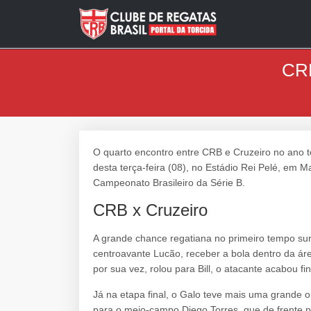
CRB
O quarto encontro entre CRB e Cruzeiro no ano t
desta terça-feira (08), no Estádio Rei Pelé, em M
Campeonato Brasileiro da Série B.
CRB x Cruzeiro
A grande chance regatiana no primeiro tempo sur
centroavante Lucão, receber a bola dentro da ár
por sua vez, rolou para Bill, o atacante acabou fi
Já na etapa final, o Galo teve mais uma grande 
para o meio-campo Diego Torres, que de frente p