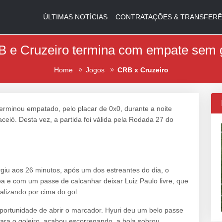
ÚLTIMAS NOTÍCIAS
CONTRATAÇÕES & TRANSFERÊ
 e Cruzeiro termina com empate sem 
Home
Jogos
CRB x Cruzeiro
erminou empatado, pelo placar de 0x0, durante a noite
aceió. Desta vez, a partida foi válida pela Rodada 27 do
giu aos 26 minutos, após um dos estreantes do dia, o
ea e com um passe de calcanhar deixar Luiz Paulo livre, que
nalizando por cima do gol.
oportunidade de abrir o marcador. Hyuri deu um belo passe
ara o goleiro, acabou escorregando, a bola sobrou