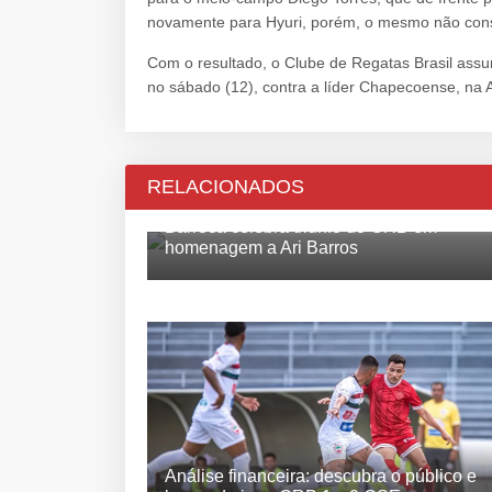
novamente para Hyuri, porém, o mesmo não cons
Com o resultado, o Clube de Regatas Brasil assu
no sábado (12), contra a líder Chapecoense, na
RELACIONADOS
Barroca celebra triunfo do CRB em
homenagem a Ari Barros
Análise financeira: descubra o público e