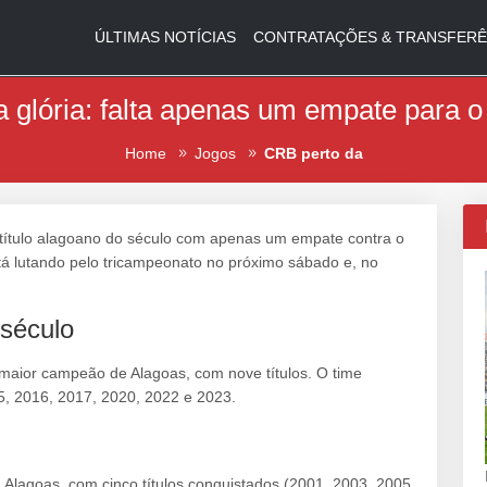
ÚLTIMAS NOTÍCIAS
CONTRATAÇÕES & TRANSFERÊ
 glória: falta apenas um empate para o 
Home
Jogos
CRB perto da
título alagoano do século com apenas um empate contra o
tá lutando pelo tricampeonato no próximo sábado e, no
século
 maior campeão de Alagoas, com nove títulos. O time
5, 2016, 2017, 2020, 2022 e 2023.
Alagoas, com cinco títulos conquistados (2001, 2003, 2005,