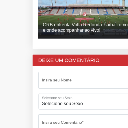
CRB enfrenta Volta Redonda: saiba como
e onde acompanhar ao vivo!
DEIXE UM COMENTÁRIO
Insira seu Nome
Selecione seu Sexo
Insira seu Comentário*