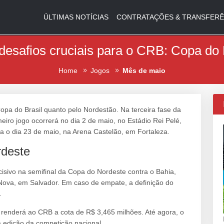
ÚLTIMAS NOTÍCIAS
CONTRATAÇÕES & TRANSFERÊ
desafios cruciais para o CRB: Copa do 
Home
Jogos
Mês de maio
opa do Brasil quanto pelo Nordestão. Na terceira fase da
eiro jogo ocorrerá no dia 2 de maio, no Estádio Rei Pelé,
a o dia 23 de maio, na Arena Castelão, em Fortaleza.
rdeste
sivo na semifinal da Copa do Nordeste contra o Bahia,
Nova, em Salvador. Em caso de empate, a definição do
.
l renderá ao CRB a cota de R$ 3,465 milhões. Até agora, o
 edição da competição nacional.